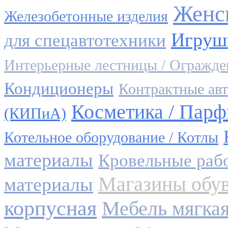
Женс
Железобетонные изделия
Игруш
для спецавтотехники
Интерьерные лестницы / Огражде
Кондиционеры
Контрактные авт
Косметика / Пар
(КИПиА)
Котельное оборудование / Котлы
материалы
Кровельные раб
Магазины обу
материалы
корпусная
Мебель мягка