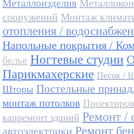
Металлоизделия
Металлоконс
сооружений
Монтаж климат
отопления / водоснабжен
Напольные покрытия / Ко
Ногтевые студии
О
белье
Парикмахерские
Песок / 
Постельные принадл
Шторы
монтаж потолков
Проектиров
Ремонт /
капремонт зданий
Ремонт бен
автоэлектрики