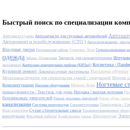
Быстрый поиск по специализации ком
Автозап
Автоаксессуары
Автозапчасти для грузовых автомобилей
Авторемонт и техобслуживание (СТО )
Автосигнализации - прода
Входные двери
Геодезические работы
Герметики / Клеи
Гидроизоляционные м
одежда
Игрушк
Запчасти для спецавтотехники
Заборы / Ограждения
Косметика / Парф
автозапчасти
Контрольно-измерительные приборы (КИПиА)
Кузовной ремонт
Магазины обувные
Лакокрасочные материалы
Металлоконструкции для строительства зданий / сооружений
Монтаж к
Ногтевые с
Комплектующие
Нижнее белье
Насосное оборудование
принадлежности / Текстиль для дома
Продажа / монтаж потолков
Про
бензиновых двигателей
Ремонт дизельных двигателей
Ремонт обуви / кожг
канализации
Системы перегородок
Спецавтотехника
Спецодежда / Ср
Сухие строительные смеси
Кожгалантерея
Тепловентиляционное обору
Элек
конструкции
Фасадные работы
Шиномонтаж
Хозяйственные товары