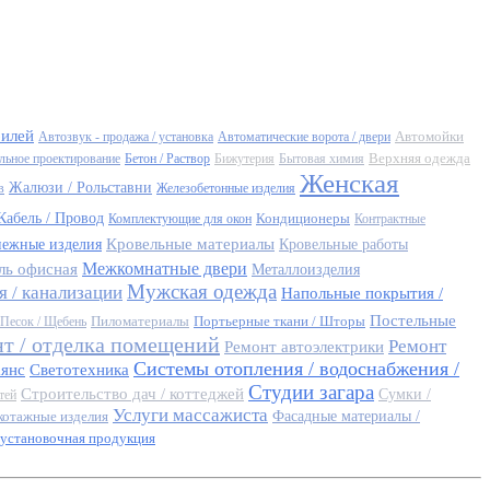
билей
Автомойки
Автозвук - продажа / установка
Автоматические ворота / двери
Верхняя одежда
льное проектирование
Бетон / Раствор
Бижутерия
Бытовая химия
Женская
Жалюзи / Рольставни
в
Железобетонные изделия
Кабель / Провод
Кондиционеры
Комплектующие для окон
Контрактные
Кровельные материалы
пежные изделия
Кровельные работы
Межкомнатные двери
ль офисная
Металлоизделия
Мужская одежда
 / канализации
Напольные покрытия /
Постельные
Пиломатериалы
Портьерные ткани / Шторы
Песок / Щебень
т / отделка помещений
Ремонт
Ремонт автоэлектрики
Системы отопления / водоснабжения /
аянс
Светотехника
Студии загара
Строительство дач / коттеджей
Сумки /
тей
Услуги массажиста
котажные изделия
Фасадные материалы /
установочная продукция