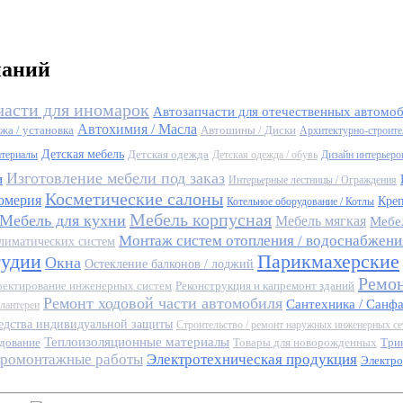
паний
части для иномарок
Автозапчасти для отечественных автомо
Автохимия / Масла
жа / установка
Автошины / Диски
Архитектурно-строите
Детская мебель
Детская одежда
атериалы
Детская одежда / обувь
Дизайн интерьеро
Изготовление мебели под заказ
и
Интерьерные лестницы / Ограждения
Косметические салоны
юмерия
Кре
Котельное оборудование / Котлы
Мебель корпусная
Мебель для кухни
Мебель мягкая
Мебе
Монтаж систем отопления / водоснабжения
лиматических систем
тудии
Парикмахерские
Окна
Остекление балконов / лоджий
Ремон
ектирование инженерных систем
Реконструкция и капремонт зданий
Ремонт ходовой части автомобиля
Сантехника / Санф
алантереи
едства индивидуальной защиты
Строительство / ремонт наружных инженерных се
Теплоизоляционные материалы
дование
Товары для новорожденных
Три
тромонтажные работы
Электротехническая продукция
Электро