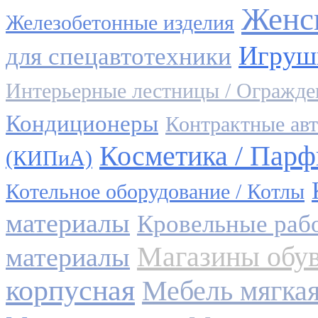
Женс
Железобетонные изделия
Игруш
для спецавтотехники
Интерьерные лестницы / Огражде
Кондиционеры
Контрактные авт
Косметика / Пар
(КИПиА)
Котельное оборудование / Котлы
материалы
Кровельные раб
Магазины обу
материалы
корпусная
Мебель мягка