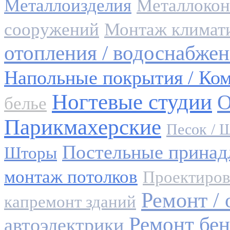
Металлоизделия
Металлоконс
сооружений
Монтаж климат
отопления / водоснабжен
Напольные покрытия / Ко
Ногтевые студии
О
белье
Парикмахерские
Песок / 
Постельные принадл
Шторы
монтаж потолков
Проектиров
Ремонт /
капремонт зданий
Ремонт бен
автоэлектрики