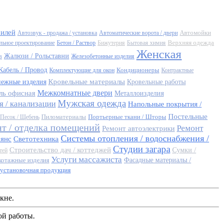
билей
Автомойки
Автозвук - продажа / установка
Автоматические ворота / двери
Верхняя одежда
льное проектирование
Бетон / Раствор
Бижутерия
Бытовая химия
Женская
Жалюзи / Рольставни
в
Железобетонные изделия
Кабель / Провод
Кондиционеры
Комплектующие для окон
Контрактные
Кровельные материалы
пежные изделия
Кровельные работы
Межкомнатные двери
ль офисная
Металлоизделия
Мужская одежда
 / канализации
Напольные покрытия /
Постельные
Пиломатериалы
Портьерные ткани / Шторы
Песок / Щебень
т / отделка помещений
Ремонт
Ремонт автоэлектрики
Системы отопления / водоснабжения /
аянс
Светотехника
Студии загара
Строительство дач / коттеджей
Сумки /
тей
Услуги массажиста
котажные изделия
Фасадные материалы /
установочная продукция
кне.
ой работы.