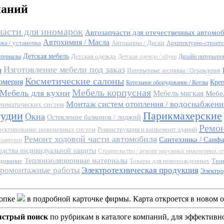
паний
части для иномарок
Автозапчасти для отечественных автомо
Автохимия / Масла
жа / установка
Автошины / Диски
Архитектурно-строите
Детская мебель
Детская одежда
атериалы
Детская одежда / обувь
Дизайн интерьеро
Изготовление мебели под заказ
и
Интерьерные лестницы / Ограждения
Косметические салоны
юмерия
Кре
Котельное оборудование / Котлы
Мебель корпусная
Мебель для кухни
Мебель мягкая
Мебе
Монтаж систем отопления / водоснабжения
лиматических систем
тудии
Парикмахерские
Окна
Остекление балконов / лоджий
Ремон
ектирование инженерных систем
Реконструкция и капремонт зданий
Ремонт ходовой части автомобиля
Сантехника / Санф
алантереи
едства индивидуальной защиты
Строительство / ремонт наружных инженерных се
Теплоизоляционные материалы
дование
Товары для новорожденных
Три
тромонтажные работы
Электротехническая продукция
Электро
опке
в подробной карточке фирмы. Карта откроется в новом о
ыстрый поиск
по рубрикам в каталоге компаний, для эффективн