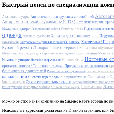
Быстрый поиск по специализации ком
Автозап
Автоаксессуары
Автозапчасти для грузовых автомобилей
Авторемонт и техобслуживание (СТО )
Автосигнализации - прода
Входные двери
Геодезические работы
Герметики / Клеи
Гидроизоляционные м
одежда
Игрушк
Запчасти для спецавтотехники
Заборы / Ограждения
Косметика / Парф
автозапчасти
Контрольно-измерительные приборы (КИПиА)
Кузовной ремонт
Магазины обувные
Лакокрасочные материалы
Металлоконструкции для строительства зданий / сооружений
Монтаж к
Ногтевые с
Комплектующие
Нижнее белье
Насосное оборудование
принадлежности / Текстиль для дома
Продажа / монтаж потолков
Про
бензиновых двигателей
Ремонт дизельных двигателей
Ремонт обуви / кожг
канализации
Системы перегородок
Спецавтотехника
Спецодежда / Ср
Сухие строительные смеси
Кожгалантерея
Тепловентиляционное обору
Элек
конструкции
Фасадные работы
Шиномонтаж
Хозяйственные товары
Можно быстро найти компанию на
Яндекс карте города
по кн
Используйте
адресный указатель
на Главной странице, или
б