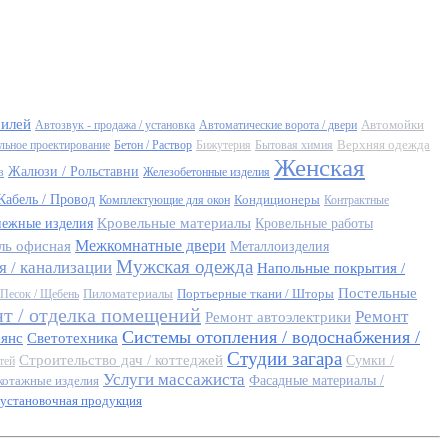
билей
Автомойки
Автозвук - продажа / установка
Автоматические ворота / двери
Верхняя одежда
льное проектирование
Бетон / Раствор
Бижутерия
Бытовая химия
Женская
Жалюзи / Рольставни
в
Железобетонные изделия
Кабель / Провод
Кондиционеры
Комплектующие для окон
Контрактные
Кровельные материалы
пежные изделия
Кровельные работы
Межкомнатные двери
ль офисная
Металлоизделия
Мужская одежда
 / канализации
Напольные покрытия /
Постельные
Пиломатериалы
Портьерные ткани / Шторы
Песок / Щебень
т / отделка помещений
Ремонт
Ремонт автоэлектрики
Системы отопления / водоснабжения /
аянс
Светотехника
Студии загара
Строительство дач / коттеджей
Сумки /
тей
Услуги массажиста
котажные изделия
Фасадные материалы /
установочная продукция