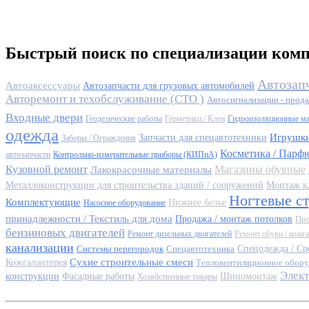
Быстрый поиск по специализации ком
Автозап
Автоаксессуары
Автозапчасти для грузовых автомобилей
Авторемонт и техобслуживание (СТО )
Автосигнализации - прода
Входные двери
Геодезические работы
Герметики / Клеи
Гидроизоляционные м
одежда
Игрушк
Запчасти для спецавтотехники
Заборы / Ограждения
Косметика / Парф
автозапчасти
Контрольно-измерительные приборы (КИПиА)
Кузовной ремонт
Магазины обувные
Лакокрасочные материалы
Металлоконструкции для строительства зданий / сооружений
Монтаж к
Ногтевые с
Комплектующие
Нижнее белье
Насосное оборудование
принадлежности / Текстиль для дома
Продажа / монтаж потолков
Про
бензиновых двигателей
Ремонт дизельных двигателей
Ремонт обуви / кожг
канализации
Системы перегородок
Спецавтотехника
Спецодежда / Ср
Сухие строительные смеси
Кожгалантерея
Тепловентиляционное обору
Элек
конструкции
Фасадные работы
Шиномонтаж
Хозяйственные товары