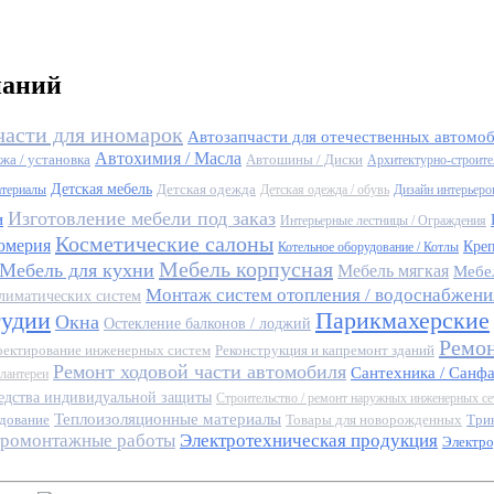
паний
части для иномарок
Автозапчасти для отечественных автомо
Автохимия / Масла
жа / установка
Автошины / Диски
Архитектурно-строите
Детская мебель
Детская одежда
атериалы
Детская одежда / обувь
Дизайн интерьеро
Изготовление мебели под заказ
и
Интерьерные лестницы / Ограждения
Косметические салоны
юмерия
Кре
Котельное оборудование / Котлы
Мебель корпусная
Мебель для кухни
Мебель мягкая
Мебе
Монтаж систем отопления / водоснабжения
лиматических систем
тудии
Парикмахерские
Окна
Остекление балконов / лоджий
Ремон
ектирование инженерных систем
Реконструкция и капремонт зданий
Ремонт ходовой части автомобиля
Сантехника / Санф
алантереи
едства индивидуальной защиты
Строительство / ремонт наружных инженерных се
Теплоизоляционные материалы
дование
Товары для новорожденных
Три
тромонтажные работы
Электротехническая продукция
Электро